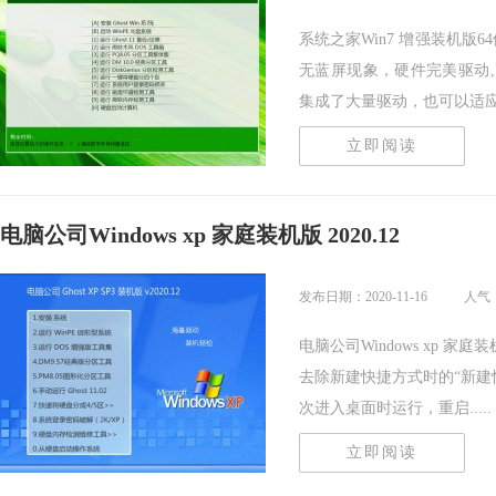
系统之家Win7 增强装机版6
无蓝屏现象，硬件完美驱动
集成了大量驱动，也可以适应其.
立即阅读
电脑公司Windows xp 家庭装机版 2020.12
发布日期：2020-11-16
人气
电脑公司Windows xp 家
去除新建快捷方式时的“新建
次进入桌面时运行，重启.....
立即阅读