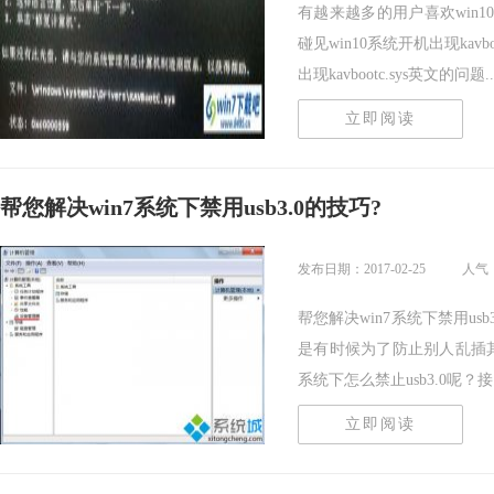
有越来越多的用户喜欢win
碰见win10系统开机出现kav
出现kavbootc.sys英文的问题...
立即阅读
帮您解决win7系统下禁用usb3.0的技巧?
发布日期：2017-02-25
人气：
帮您解决win7系统下禁用usb
是有时候为了防止别人乱插其他
系统下怎么禁止usb3.0呢？接..
立即阅读