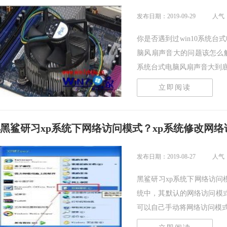
发布日期：2019-09-29
人气：
你是否遇到过win10系统台
脑风扇声音大的问题该怎么解
系统台式电脑风扇声音大到底该.
立即阅读
黑鲨研习xp系统下网络访问模式？xp系统修改网络
发布日期：2019-08-27
人气：
黑鲨研习xp系统下网络访问模
统中，其默认的网络访问模
可以自己手动将网络访问模式..