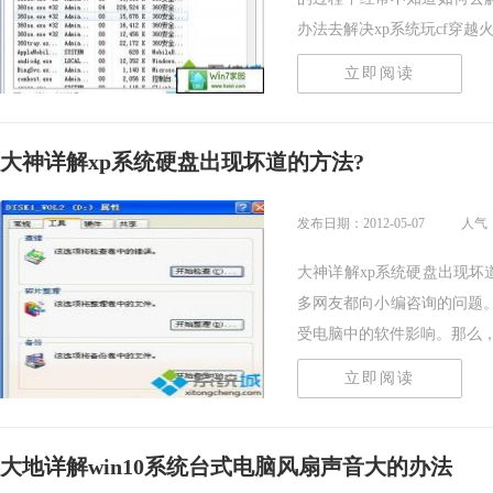
办法去解决xp系统玩cf穿越火线.
立即阅读
大神详解xp系统硬盘出现坏道的方法?
发布日期：2012-05-07
人气：
大神详解xp系统硬盘出现坏
多网友都向小编咨询的问题
受电脑中的软件影响。那么，修.
立即阅读
大地详解win10系统台式电脑风扇声音大的办法