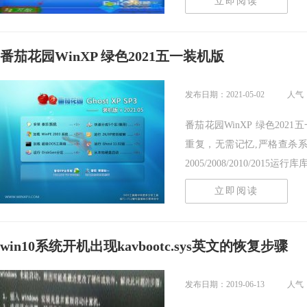
立即阅读
番茄花园WinXP 绿色2021五一装机版
发布日期：2021-05-02
人气：
番茄花园WinXP 绿色20
重复，无需记忆,严格查杀系统
2005/2008/2010/2015运行库库支
立即阅读
win10系统开机出现kavbootc.sys英文的恢复步骤
发布日期：2019-06-13
人气：