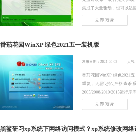
集成了大量驱动，也可以适应其.
立即阅读
番茄花园WinXP 绿色2021五一装机版
发布日期：2021-05-02
人气：
番茄花园WinXP 绿色20
重复，无需记忆,严格查杀系统
2005/2008/2010/2015运行库库支
立即阅读
黑鲨研习xp系统下网络访问模式？xp系统修改网络