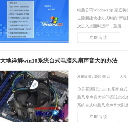
电脑公司Windows xp 家
去除新建快捷方式时的“新建
次进入桌面时运行，重启.....
立即阅读
大地详解win10系统台式电脑风扇声音大的办法
发布日期：2019-09-29
人气：
你是否遇到过win10系统台
脑风扇声音大的问题该怎么解
系统台式电脑风扇声音大到底该.
立即阅读