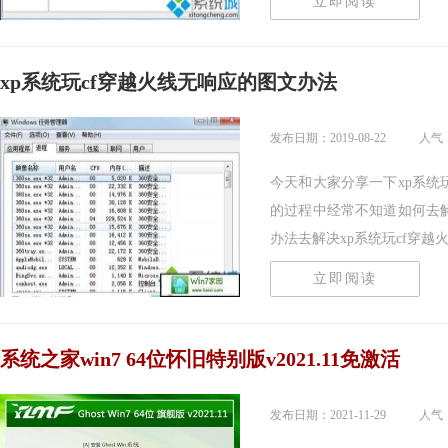
立即阅读
xp系统玩cf穿越火线无响应的图文办法
发布日期：2019-08-22
人气：
今天和大家分享一下xp系统
的过程中经常不知道如何去解
办法去解决xp系统玩cf穿越火线.
立即阅读
系统之家win7 64位怀旧特别版v2021.11免激活
发布日期：2021-11-29
人气：