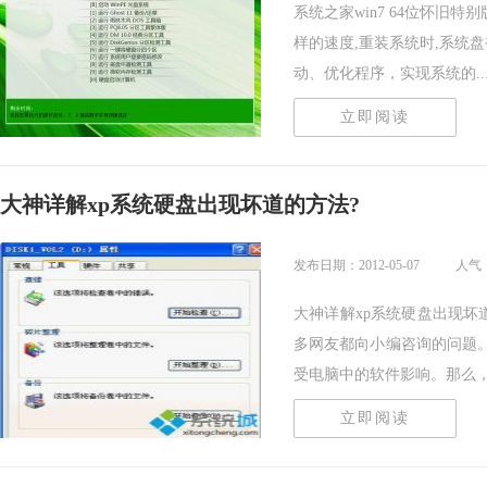
系统之家win7 64位怀旧特别
样的速度,重装系统时,系统
动、优化程序，实现系统的....
立即阅读
大神详解xp系统硬盘出现坏道的方法?
发布日期：2012-05-07
人气：
大神详解xp系统硬盘出现坏
多网友都向小编咨询的问题
受电脑中的软件影响。那么，修.
立即阅读