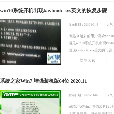
win10系统开机出现kavbootc.sys英文的恢复步骤
发布日期：2019-06-13
人气：
有越来越多的用户喜欢win
碰见win10系统开机出现kav
出现kavbootc.sys英文的问题...
立即阅读
系统之家Win7 增强装机版64位 2020.11
发布日期：2020-11-02
人气
系统之家Win7 增强装机版6
无蓝屏现象，硬件完美驱动