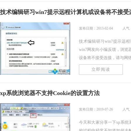
技术编辑研习win7提示远程计算机或设备将不接受
发布日期：2013-02-04
人气：
技术编辑研习win7提示远
win7网友向小编反馈，浏
设备将不接受连接，请与网络管理
立即阅读
xp系统浏览器不支持Cookie的设置方法
发布日期：2019-07-26
人气：
今天和大家分享一下xp系统浏
的过程中经常不知道如何去解决