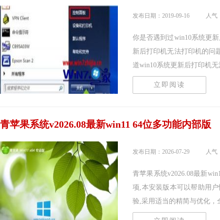
发布日期：2019-09-16
人气：
你是否遇到过win10系统更
新后打印机无法打印机的问
道win10系统更新后打印机无法.
立即阅读
青苹果系统v2026.08最新win11 64位多功能内部版
发布日期：2026-07-29
人气：
青苹果系统v2026.08最新
项,本安装版本可以帮助用
验,采用适当的精简与优化，全..