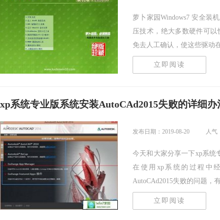
萝卜家园Windows7 安全装
压技术，绝大多数硬件可以
免去人工确认，使这些驱动在进.
立即阅读
xp系统专业版系统安装AutoCAd2015失败的详细办
发布日期：2019-08-20
人气：
今天和大家分享一下xp系统专
在使用xp系统的过程中
AutoCAd2015失败的问题，
立即阅读