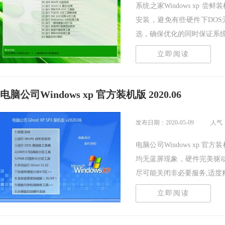
系统之家Windows xp 尝鲜
安装，避免有些硬件下DO
选，确保优化的同时保证系统的稳
立即阅读
电脑公司Windows xp 官方装机版 2020.06
发布日期：2020-05-09
人气
电脑公司Windows xp 官
均无蓝屏现象，硬件完美驱
尽可能关闭非必要服务,适度精..
立即阅读