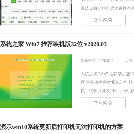
办法去解决xp系统浏览器不支持.
立即阅读
系统之家 Win7 推荐装机版32位 v2020.03
发布日期：2020-02-14
人气
系统之家 Win7 推荐装机版
硬件驱动程序对系统进行精
快，优化服务及组件，开机内存占
立即阅读
演示win10系统更新后打印机无法打印机的方案