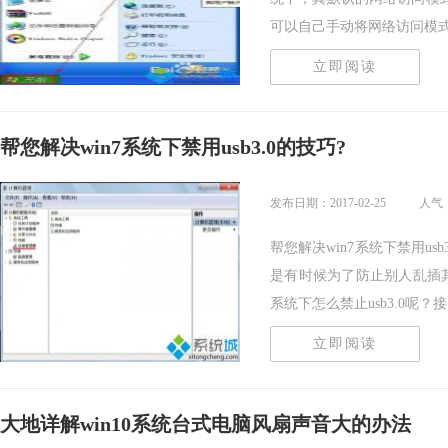
可以自己手动将网络访问模式..
立即阅读
帮您解决win7系统下禁用usb3.0的技巧?
发布日期：2017-02-25
人气：
帮您解决win7系统下禁用usb
是有时候为了防止别人乱插其他
系统下怎么禁止usb3.0呢？接..
立即阅读
大地详解win10系统台式电脑风扇声音大的办法