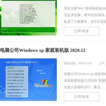
系统之家Win7 增强装机版6
无蓝屏现象，硬件完美驱动
集成了大量驱动，也可以适应其.
立即阅读
电脑公司Windows xp 家庭装机版 2020.12
发布日期：2020-11-16
人气
电脑公司Windows xp 家
去除新建快捷方式时的“新建
次进入桌面时运行，重启.....
立即阅读