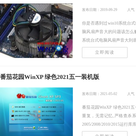
发布日期：2019-09-29
人气：
你是否遇到过win10系统台
脑风扇声音大的问题该怎么解
系统台式电脑风扇声音大到底该.
立即阅读
番茄花园WinXP 绿色2021五一装机版
发布日期：2021-05-02
人气：
番茄花园WinXP 绿色20
重复，无需记忆,严格查杀系统
2005/2008/2010/2015运行库库支