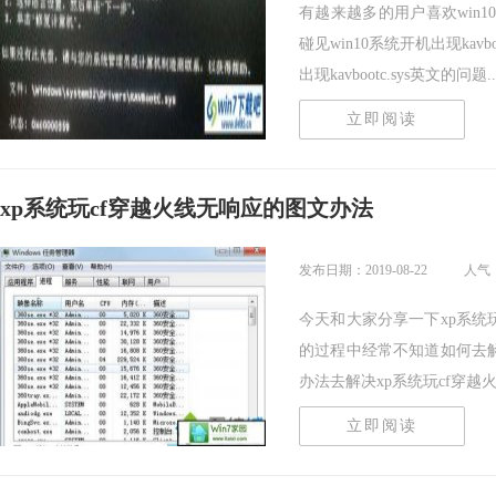
有越来越多的用户喜欢win
碰见win10系统开机出现kav
出现kavbootc.sys英文的问题...
立即阅读
xp系统玩cf穿越火线无响应的图文办法
发布日期：2019-08-22
人气：
今天和大家分享一下xp系统
的过程中经常不知道如何去解
办法去解决xp系统玩cf穿越火线.
立即阅读