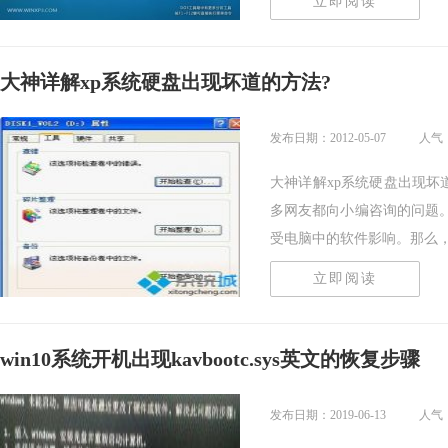
立即阅读
大神详解xp系统硬盘出现坏道的方法?
发布日期：2012-05-07
人气：
大神详解xp系统硬盘出现坏
多网友都向小编咨询的问题
受电脑中的软件影响。那么，修.
立即阅读
win10系统开机出现kavbootc.sys英文的恢复步骤
发布日期：2019-06-13
人气：