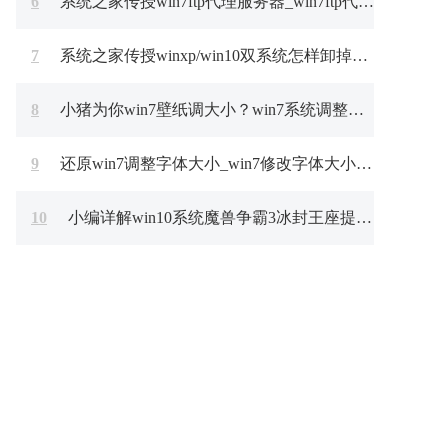
6
系统之家传授win7ftp代理服务器_win7ftp代理服务器的方案?
7
系统之家传授winxp/win10双系统怎样卸掉其中一个的方案?
8
小猪为你win7壁纸调大小？win7系统调整壁纸大小的问题?
9
还原win7调整字体大小_win7修改字体大小的办法?
10
小编详解win10系统魔兽争霸3冰封王座提示无法初始化图形系统的方