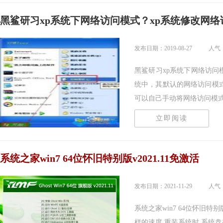
黑鲨研习xp系统下网络访问模式？xp系统修改网络
发布日期：2019-08-27
人气：
黑鲨研习xp系统下网络访问模
统中，其默认的网络访问模
可以自己手动将网络访问模式..
立即阅读
系统之家win7 64位怀旧特别版v2021.11免激活
发布日期：2021-11-29
人气：
系统之家win7 64位怀旧特别
样的速度,重装系统时,系统