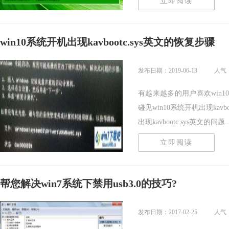
立即阅读
win10系统开机出现kavbootc.sys英文的恢复步骤
发布日期：2019-06-13
人气：
有越来越多的用户喜欢win
碰见win10系统开机出现kav
出现kavbootc.sys英文的问题...
立即阅读
帮您解决win7系统下禁用usb3.0的技巧?
发布日期：2017-02-25
人气：