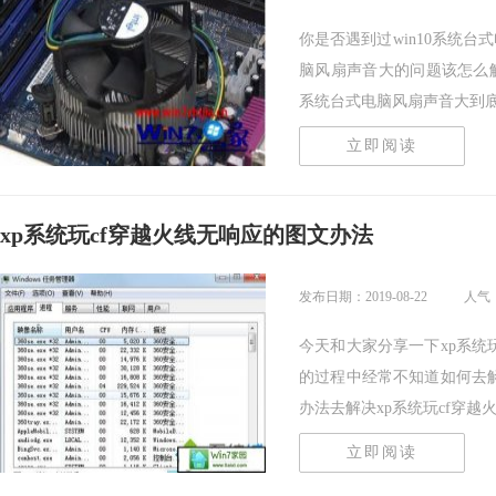
你是否遇到过win10系统台
脑风扇声音大的问题该怎么解
系统台式电脑风扇声音大到底该.
立即阅读
xp系统玩cf穿越火线无响应的图文办法
发布日期：2019-08-22
人气：
今天和大家分享一下xp系统
的过程中经常不知道如何去解
办法去解决xp系统玩cf穿越火线.
立即阅读