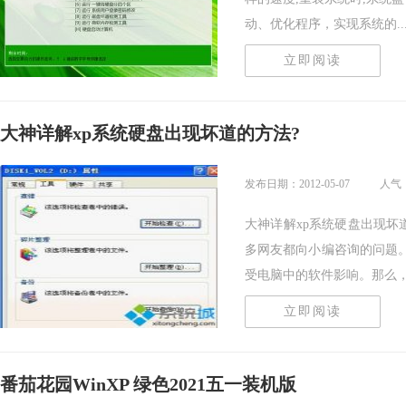
动、优化程序，实现系统的....
立即阅读
大神详解xp系统硬盘出现坏道的方法?
发布日期：2012-05-07
人气：
大神详解xp系统硬盘出现坏
多网友都向小编咨询的问题
受电脑中的软件影响。那么，修.
立即阅读
番茄花园WinXP 绿色2021五一装机版