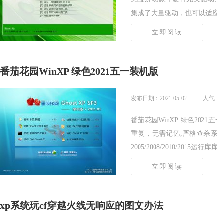
集成了大量驱动，也可以适应其.
立即阅读
番茄花园WinXP 绿色2021五一装机版
发布日期：2021-05-02
人气：
番茄花园WinXP 绿色20
重复，无需记忆,严格查杀系统
2005/2008/2010/2015运行库库支
立即阅读
xp系统玩cf穿越火线无响应的图文办法