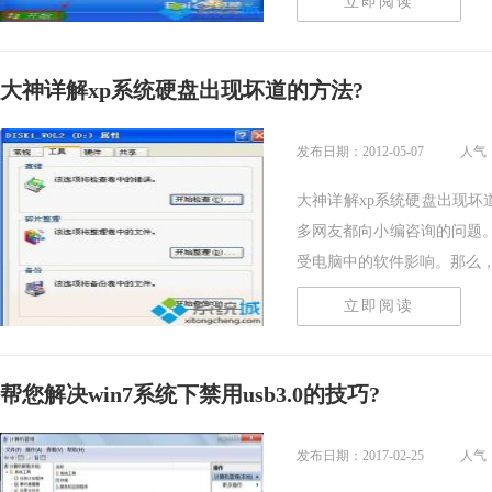
立即阅读
大神详解xp系统硬盘出现坏道的方法?
发布日期：2012-05-07
人气：
大神详解xp系统硬盘出现坏
多网友都向小编咨询的问题
受电脑中的软件影响。那么，修.
立即阅读
帮您解决win7系统下禁用usb3.0的技巧?
发布日期：2017-02-25
人气：