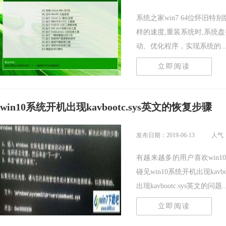
系统之家win7 64位怀旧特别
样的速度,重装系统时,系统
动、优化程序，实现系统的....
立即阅读
win10系统开机出现kavbootc.sys英文的恢复步骤
发布日期：2019-06-13
人气：
有越来越多的用户喜欢win
碰见win10系统开机出现kav
出现kavbootc.sys英文的问题...
立即阅读