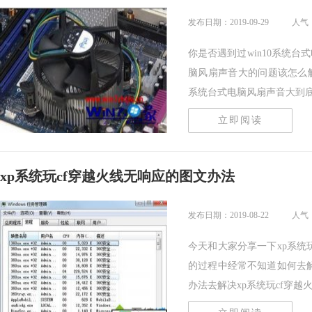
发布日期：2019-09-29
人气：
你是否遇到过win10系统台
脑风扇声音大的问题该怎么解
系统台式电脑风扇声音大到底该.
立即阅读
xp系统玩cf穿越火线无响应的图文办法
发布日期：2019-08-22
人气：
今天和大家分享一下xp系统
的过程中经常不知道如何去解
办法去解决xp系统玩cf穿越火线.