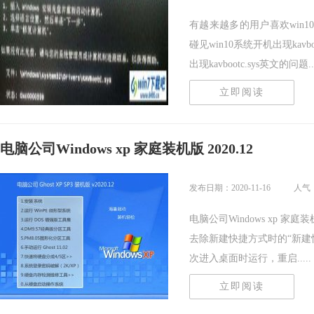
有越来越多的用户喜欢win
碰见win10系统开机出现kav
出现kavbootc.sys英文的问题...
立即阅读
电脑公司Windows xp 家庭装机版 2020.12
发布日期：2020-11-16
人气
电脑公司Windows xp 家
去除新建快捷方式时的“新建
次进入桌面时运行，重启.....
立即阅读