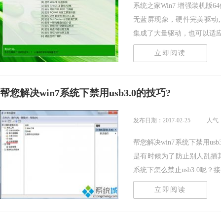
系统之家Win7 增强装机版6
无蓝屏现象，硬件完美驱动
集成了大量驱动，也可以适应其.
立即阅读
帮您解决win7系统下禁用usb3.0的技巧?
发布日期：2017-02-25
人气：
帮您解决win7系统下禁用usb
是有时候为了防止别人乱插其他
系统下怎么禁止usb3.0呢？接..
立即阅读