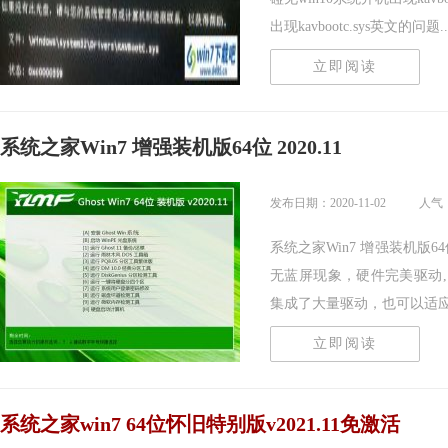
出现kavbootc.sys英文的问题...
立即阅读
系统之家Win7 增强装机版64位 2020.11
发布日期：2020-11-02
人气
系统之家Win7 增强装机版6
无蓝屏现象，硬件完美驱动
集成了大量驱动，也可以适应其.
立即阅读
系统之家win7 64位怀旧特别版v2021.11免激活