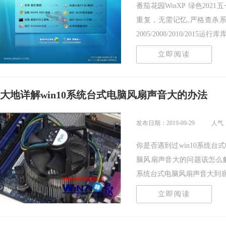
番茄花园WinXP 绿色20
重复，无需记忆,严格查杀系统
2005/2008/2010/2015运行库库支
立即阅读
大地详解win10系统台式电脑风扇声音大的办法
发布日期：2019-09-29
人气：
你是否遇到过win10系统台
脑风扇声音大的问题该怎么解
系统台式电脑风扇声音大到底该.
立即阅读