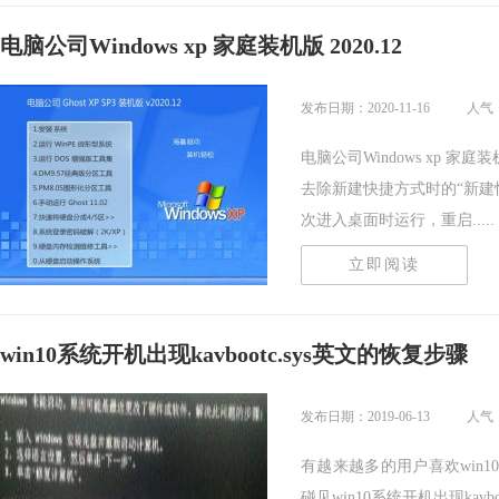
电脑公司Windows xp 家庭装机版 2020.12
发布日期：2020-11-16
人气
电脑公司Windows xp 家
去除新建快捷方式时的“新建
次进入桌面时运行，重启.....
立即阅读
win10系统开机出现kavbootc.sys英文的恢复步骤
发布日期：2019-06-13
人气：
有越来越多的用户喜欢win
碰见win10系统开机出现kav