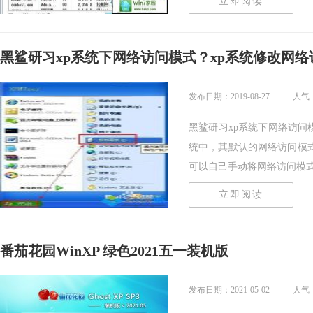
立即阅读
黑鲨研习xp系统下网络访问模式？xp系统修改网络
发布日期：2019-08-27
人气：
黑鲨研习xp系统下网络访问模
统中，其默认的网络访问模
可以自己手动将网络访问模式..
立即阅读
番茄花园WinXP 绿色2021五一装机版
发布日期：2021-05-02
人气：