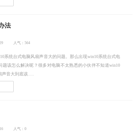
读
办法
29
人气：564
n10系统台式电脑风扇声音大的问题。那么出现win10系统台式电
问题该怎么解决呢？很多对电脑不太熟悉的小伙伴不知道win10
音大到底该.....
读
16
人气：0