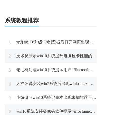
系统教程推荐
1
xp系统iE8升级iE9浏览器后打开网页出现白屏的处理步骤
2
技术员演示win10系统提升电脑显卡性能的技巧
3
老毛桃处理win10系统提示用户“Bluetooth外围设备”的问题
4
大神细说安装win7系统后出现winload.exe错误的步骤?
5
小编研习win10系统记事本出现未知错误不能保存的问题
6
win10系统安装摄像头软件提示“error launching installer”错误