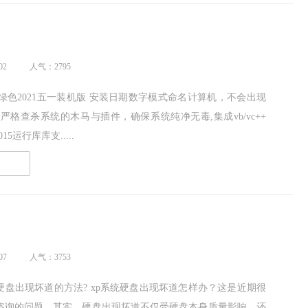
02
人气：2795
P 绿色2021五一装机版 安装日期数字模式命名计算机，不会出现
严格查杀系统的木马与插件，确保系统纯净无毒,集成vb/vc++
/2015运行库库支.....
读
07
人气：3753
硬盘出现坏道的方法? xp系统硬盘出现坏道怎样办？这是近期很
咨询的问题。其实，硬盘出现坏道不仅受硬盘本身质量影响，还