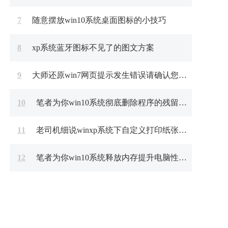
7
随意摆放win10系统桌面图标的小技巧
8
xp系统蓝牙图标不见了的图文方案
9
大师还原win7网页提示发生错误请确认您电脑是否安装了excel软件
10
笔者为你win10系统彻底删除程序的残留顽固文件的技巧
11
老司机细说winxp系统下自定义打印纸张大小？xp自定义打印机纸张
12
笔者为你win10系统释放内存提升电脑性能的方案