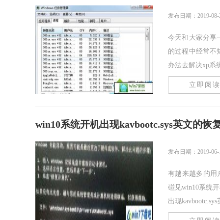
发布日期：2019-08-
今天和大家分享一
的过程中经常不
办法去解决xp系统玩
立即阅
win10系统开机出现kavbootc.sys英文的
发布日期：2019-06-
有越来越多的用
碰见win10系统开
出现kavbootc.sy