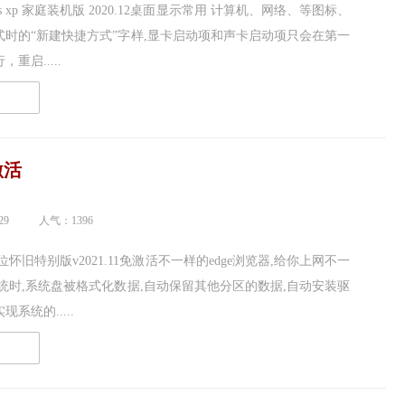
ws xp 家庭装机版 2020.12桌面显示常用 计算机、网络、等图标、
式时的“新建快捷方式”字样,显卡启动项和声卡启动项只会在第一
重启.....
读
激活
29
人气：1396
64位怀旧特别版v2021.11免激活不一样的edge浏览器,给你上网不一
统时,系统盘被格式化数据,自动保留其他分区的数据,自动安装驱
系统的.....
读