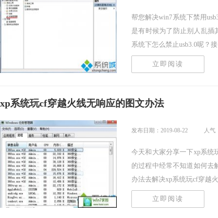
帮您解决win7系统下禁用usb
是有时候为了防止别人乱插其他
系统下怎么禁止usb3.0呢？接..
立即阅读
xp系统玩cf穿越火线无响应的图文办法
发布日期：2019-08-22
人气：
今天和大家分享一下xp系统
的过程中经常不知道如何去解
办法去解决xp系统玩cf穿越火线.
立即阅读