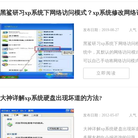
黑鲨研习xp系统下网络访问模式？xp系统修改网络
发布日期：2019-08-27
人气：
黑鲨研习xp系统下网络访问模
统中，其默认的网络访问模
可以自己手动将网络访问模式..
立即阅读
大神详解xp系统硬盘出现坏道的方法?
发布日期：2012-05-07
人气：
大神详解xp系统硬盘出现坏
多网友都向小编咨询的问题