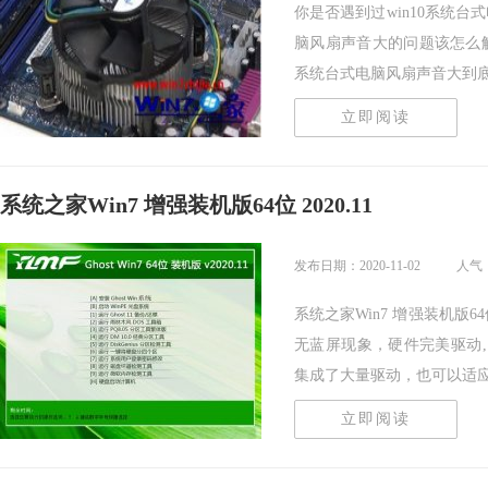
你是否遇到过win10系统台
脑风扇声音大的问题该怎么解
系统台式电脑风扇声音大到底该.
立即阅读
系统之家Win7 增强装机版64位 2020.11
发布日期：2020-11-02
人气
系统之家Win7 增强装机版6
无蓝屏现象，硬件完美驱动
集成了大量驱动，也可以适应其.
立即阅读