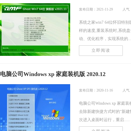
发布日期：2021-11-29
人气：
系统之家win7 64位怀旧特别
样的速度,重装系统时,系统
动、优化程序，实现系统的....
立即阅读
电脑公司Windows xp 家庭装机版 2020.12
发布日期：2020-11-16
人气
电脑公司Windows xp 家
去除新建快捷方式时的“新建
次进入桌面时运行，重启.....