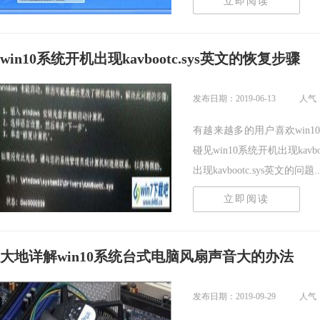
立即阅读
win10系统开机出现kavbootc.sys英文的恢复步骤
发布日期：2019-06-13
人气：
有越来越多的用户喜欢win
碰见win10系统开机出现kav
出现kavbootc.sys英文的问题...
立即阅读
大地详解win10系统台式电脑风扇声音大的办法
发布日期：2019-09-29
人气：