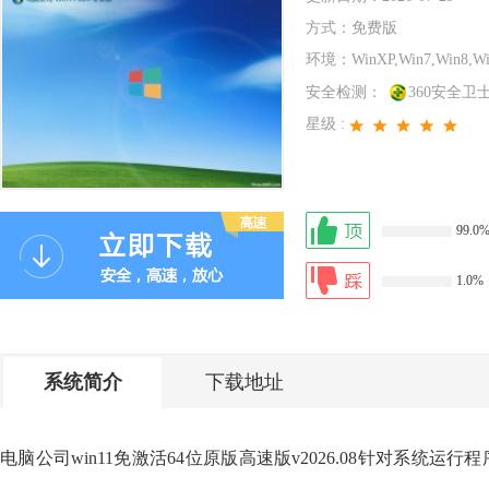
方式：
免费版
环境：
WinXP,Win7,Win8,W
安全检测：
360安全卫
星级 :
99.0
1.0%
系统简介
下载地址
电脑公司win11免激活64位原版高速版v2026.08针对系